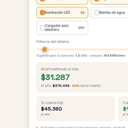
Iluminación LED
Bomba de agua
22
Cargador auto
250
eléctrico
Potencia del sistema
Sugerido para tu consumo:
1,5
kWp · consumo
168 kWh/mes
Ahorro estimado al mes
$31.287
Al año:
$375.439
·
69%
de tu cuenta
Tu cuenta hoy
Con
$45.360
$
al mes
al 
Ajustes avanzados (autoconsumo, precios, ciudad)