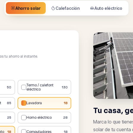
Ahorro solar
Calefacción
Auto eléctrico
 tu ahorro al instante.
Termo / calefont
50
130
eléctrico
t
Lavadora
85
18
Tu casa, g
Horno eléctrico
25
28
Marca lo que tiene
solar de tu cuenta 
nto
Computadores
18
18