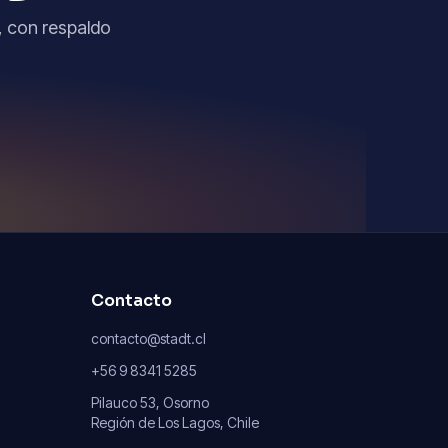
, con respaldo
Contacto
contacto@stadt.cl
+56 9 8341 5285
Pilauco 53, Osorno
Región de Los Lagos, Chile