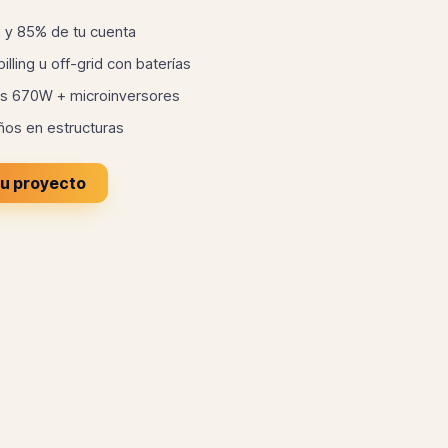
 y 85% de tu cuenta
illing u off-grid con baterías
les 670W + microinversores
ños en estructuras
tu proyecto