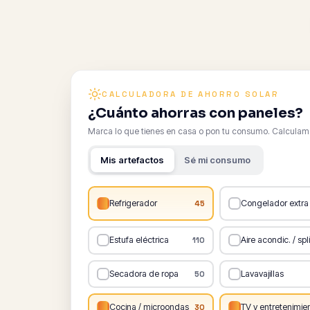
CALCULADORA DE AHORRO SOLAR
¿Cuánto ahorras con paneles?
Marca lo que tienes en casa o pon tu consumo. Calculamos
Mis artefactos
Sé mi consumo
Refrigerador
Congelador extra
45
Estufa eléctrica
Aire acondic. / spli
110
Secadora de ropa
Lavavajillas
50
Cocina / microondas
TV y entretenimie
30