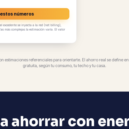
n estos números
 excedente se inyecta a la red (net billing),
as más complejas la estimación varía. El valor
on estimaciones referenciales para orientarte. El ahorro real se define en
gratuita, según tu consumo, tu techo y tu casa.
a ahorrar con ener