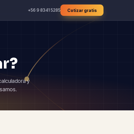
+56 9 8341 5285
Cotizar gratis
ar?
calculadora y
rsamos.