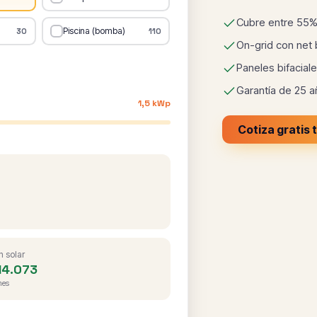
Cubre entre 55%
Piscina (bomba)
30
110
On-grid con net b
Paneles bifacia
Garantía de 25 a
1,5 kWp
Cotiza gratis 
 solar
14.073
mes