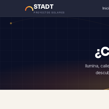
STADT
Inic
PROYECTOS SOLARES
¿C
Ilumina, cal
descub