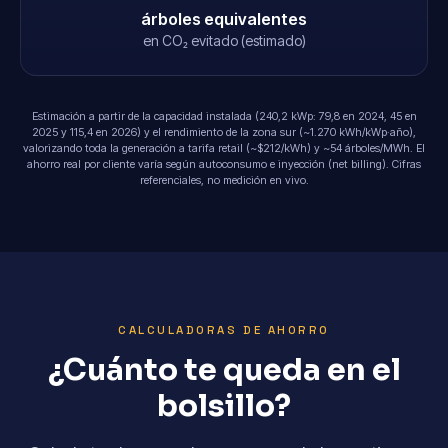
árboles equivalentes
en CO₂ evitado (estimado)
Estimación a partir de la capacidad instalada (240,2 kWp: 79,8 en 2024, 45 en
2025 y 115,4 en 2026) y el rendimiento de la zona sur (~1.270 kWh/kWp·año),
valorizando toda la generación a tarifa retail (~$212/kWh) y ~54 árboles/MWh. El
ahorro real por cliente varía según autoconsumo e inyección (net billing). Cifras
referenciales, no medición en vivo.
CALCULADORAS DE AHORRO
¿Cuánto te queda en el
bolsillo?