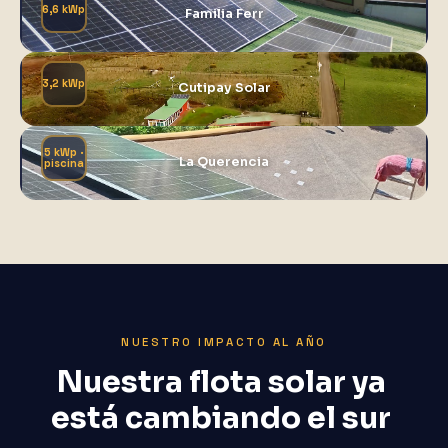
6,6 kWp
Familia Ferr
3,2 kWp
Cutipay Solar
5 kWp ·
La Querencia
piscina
NUESTRO IMPACTO AL AÑO
Nuestra
flota
solar
ya
está
cambiando
el
sur