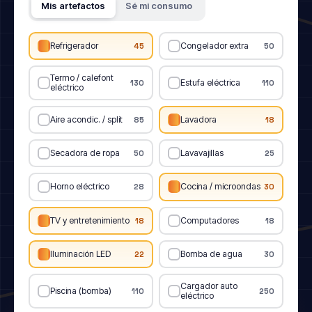
Mis artefactos
Sé mi consumo
Refrigerador
Congelador extra
45
50
Termo / calefont
Estufa eléctrica
130
110
eléctrico
Aire acondic. / split
Lavadora
85
18
Secadora de ropa
Lavavajillas
50
25
Horno eléctrico
Cocina / microondas
28
30
TV y entretenimiento
Computadores
18
18
Iluminación LED
Bomba de agua
22
30
Cargador auto
Piscina (bomba)
110
250
eléctrico