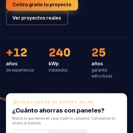
Cotiza gratis tu proyecto
Ver proyectos reales
+12
240
25
años
kWp
años
de experiencia
instalados
garantía
estructuras
CALCULADORA DE AHORRO SOLAR
¿Cuánto ahorras con paneles?
Marca lo que tienes en casa o pon tu consumo. Calculamos tu
ahorro al instante.