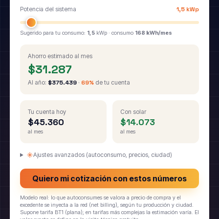
Potencia del sistema
1,5 kWp
Sugerido para tu consumo:
1,5
kWp · consumo
168 kWh/mes
Ahorro estimado al mes
$31.287
Al año:
$375.439
·
69%
de tu cuenta
Tu cuenta hoy
Con solar
$45.360
$14.073
al mes
al mes
Ajustes avanzados (autoconsumo, precios, ciudad)
Quiero mi cotización con estos números
Modelo real: lo que autoconsumes se valora a precio de compra y el
excedente se inyecta a la red (net billing), según tu producción y ciudad.
Supone tarifa BT1 (plana); en tarifas más complejas la estimación varía. El