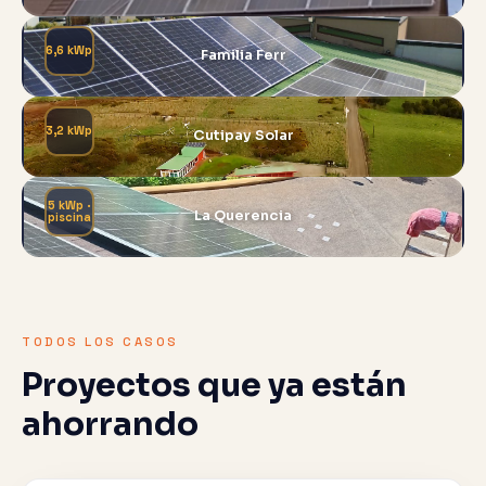
6,6 kWp
Familia Ferr
3,2 kWp
Cutipay Solar
5 kWp ·
La Querencia
piscina
TODOS LOS CASOS
Proyectos que ya están
ahorrando