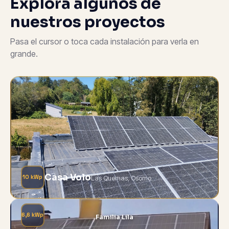
Explora algunos de
nuestros proyectos
Pasa el cursor o toca cada instalación para verla en
grande.
Casa Volo
10 kWp
Las Quemas, Osorno
6,6 kWp
Familia Lila