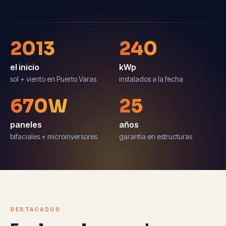
2013
240
el inicio
kWp
sol + viento en Puerto Varas
instalados a la fecha
670W
25
paneles
años
bifaciales + microinversores
garantía en estructuras
DESTACADOS