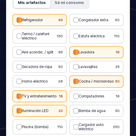
Mis artefactos
Sé mi consumo
Refrigerador
Congelador extra
45
50
Termo / calefont
Estufa eléctrica
130
110
eléctrico
Aire acondic. / split
Lavadora
85
18
Secadora de ropa
Lavavajillas
50
25
Horno eléctrico
Cocina / microondas
28
30
TV y entretenimiento
Computadores
18
18
Iluminación LED
Bomba de agua
22
30
Cargador auto
Piscina (bomba)
110
250
eléctrico