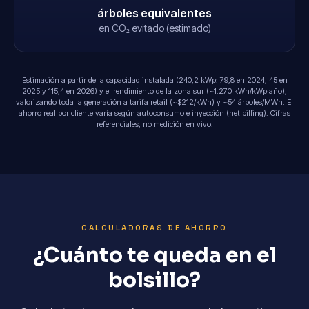
árboles equivalentes
en CO₂ evitado (estimado)
Estimación a partir de la capacidad instalada (240,2 kWp: 79,8 en 2024, 45 en
2025 y 115,4 en 2026) y el rendimiento de la zona sur (~1.270 kWh/kWp·año),
valorizando toda la generación a tarifa retail (~$212/kWh) y ~54 árboles/MWh. El
ahorro real por cliente varía según autoconsumo e inyección (net billing). Cifras
referenciales, no medición en vivo.
CALCULADORAS DE AHORRO
¿Cuánto te queda en el
bolsillo?