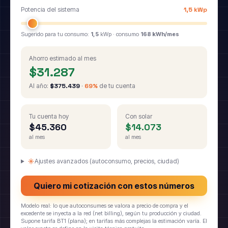
Potencia del sistema
1,5 kWp
Sugerido para tu consumo:
1,5
kWp · consumo
168 kWh/mes
Ahorro estimado al mes
$31.287
Al año:
$375.439
·
69%
de tu cuenta
Tu cuenta hoy
Con solar
$45.360
$14.073
al mes
al mes
Ajustes avanzados (autoconsumo, precios, ciudad)
Quiero mi cotización con estos números
Modelo real: lo que autoconsumes se valora a precio de compra y el
excedente se inyecta a la red (net billing), según tu producción y ciudad.
Supone tarifa BT1 (plana); en tarifas más complejas la estimación varía. El