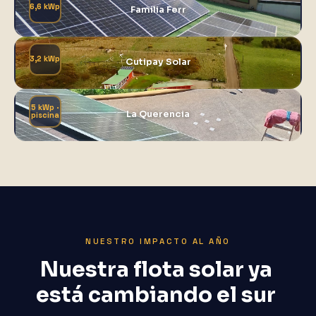
6,6 kWp
Familia Ferr
3,2 kWp
Cutipay Solar
5 kWp ·
La Querencia
piscina
NUESTRO IMPACTO AL AÑO
Nuestra
flota
solar
ya
está
cambiando
el
sur