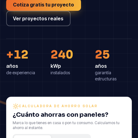
Cotiza gratis tu proyecto
Ver proyectos reales
+12
240
25
años
kWp
años
de experiencia
instalados
garantía
estructuras
CALCULADORA DE AHORRO SOLAR
¿Cuánto ahorras con paneles?
Marca lo que tienes en casa o pon tu consumo. Calculamos tu
ahorro al instante.