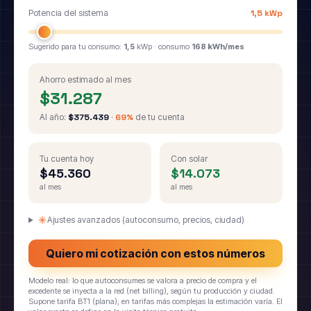
Potencia del sistema
1,5 kWp
Sugerido para tu consumo:
1,5
kWp · consumo
168 kWh/mes
Ahorro estimado al mes
$31.287
Al año:
$375.439
·
69%
de tu cuenta
Tu cuenta hoy
Con solar
$45.360
$14.073
al mes
al mes
Ajustes avanzados (autoconsumo, precios, ciudad)
Quiero mi cotización con estos números
Modelo real: lo que autoconsumes se valora a precio de compra y el
excedente se inyecta a la red (net billing), según tu producción y ciudad.
Supone tarifa BT1 (plana); en tarifas más complejas la estimación varía. El