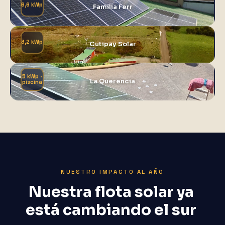
6,6 kWp
Familia Ferr
3,2 kWp
Cutipay Solar
5 kWp ·
La Querencia
piscina
NUESTRO IMPACTO AL AÑO
Nuestra
flota
solar
ya
está
cambiando
el
sur