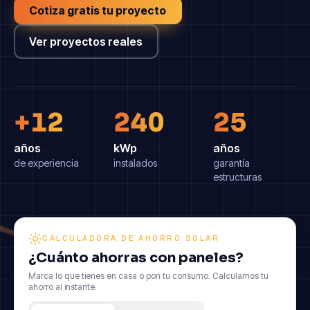
Cotiza gratis tu proyecto
Ver proyectos reales
+12
240
25
años
kWp
años
de experiencia
instalados
garantía
estructuras
CALCULADORA DE AHORRO SOLAR
¿Cuánto ahorras con paneles?
Marca lo que tienes en casa o pon tu consumo. Calculamos tu
ahorro al instante.