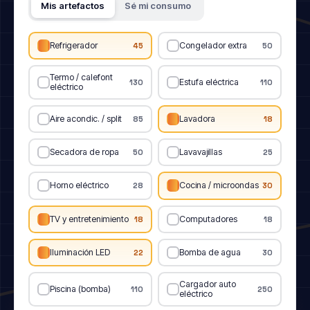
Mis artefactos
Sé mi consumo
Refrigerador
Congelador extra
45
50
Termo / calefont
Estufa eléctrica
130
110
eléctrico
Aire acondic. / split
Lavadora
85
18
Secadora de ropa
Lavavajillas
50
25
Horno eléctrico
Cocina / microondas
28
30
TV y entretenimiento
Computadores
18
18
Iluminación LED
Bomba de agua
22
30
Cargador auto
Piscina (bomba)
110
250
eléctrico