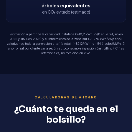
árboles equivalentes
en CO₂ evitado (estimado)
Estimación a partir de la capacidad instalada (240,2 kWp: 79,8 en 2024, 45 en
2025 y 115,4 en 2026) y el rendimiento de la zona sur (~1.270 kWh/kWp·año),
valorizando toda la generación a tarifa retail (~$212/kWh) y ~54 árboles/MWh. El
ahorro real por cliente varía según autoconsumo e inyección (net billing). Cifras
referenciales, no medición en vivo.
CALCULADORAS DE AHORRO
¿Cuánto te queda en el
bolsillo?