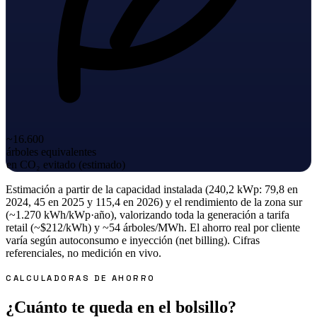
~16.600
árboles equivalentes
en CO₂ evitado (estimado)
Estimación a partir de la capacidad instalada (240,2 kWp: 79,8 en
2024, 45 en 2025 y 115,4 en 2026) y el rendimiento de la zona sur
(~1.270 kWh/kWp·año), valorizando toda la generación a tarifa
retail (~$212/kWh) y ~54 árboles/MWh. El ahorro real por cliente
varía según autoconsumo e inyección (net billing). Cifras
referenciales, no medición en vivo.
CALCULADORAS DE AHORRO
¿Cuánto te queda en el bolsillo?