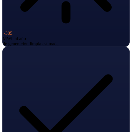
~305
MWh al año
de generación limpia estimada