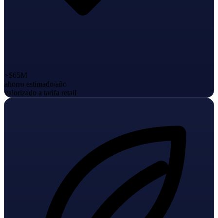
~$65M
ahorro estimado/año
valorizado a tarifa retail