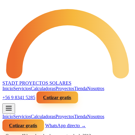
STADT
PROYECTOS SOLARES
Inicio
Servicios
Calculadoras
Proyectos
Tienda
Nosotros
+56 9 8341 5285
Cotizar gratis
Inicio
Servicios
Calculadoras
Proyectos
Tienda
Nosotros
Cotizar gratis
WhatsApp directo →