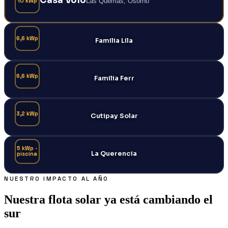
Casa Volo
10 kWp
Las Quemas, Osorno
6,6 kWp
Familia Lila
6,6 kWp
Familia Ferr
3,2 kWp
Cutipay Solar
5 kWp ·
La Querencia
piscina
NUESTRO IMPACTO AL AÑO
Nuestra
flota
solar
ya
está
cambiando
el
sur