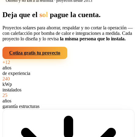
Osorno y 40 km a la redonda · proyectos desde 2013
Deja que el
sol
pague la cuenta.
Proyectos solares para ahorrar, respaldar y no cortar la operación —
con calefacción por bomba de calor e integraciones a medida. Cada
proyecto lo diseña y lo revisa
la misma persona que lo instala.
Cotiza gratis tu proyecto
Ver proyectos reales
+12
años
de experiencia
240
kWp
instalados
25
años
garantía estructuras