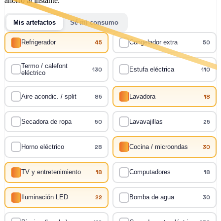
ahorro al instante.
Mis artefactos
Sé mi consumo
Refrigerador
45
Congelador extra
50
Termo / calefont
130
Estufa eléctrica
110
eléctrico
Aire acondic. / split
85
Lavadora
18
Secadora de ropa
50
Lavavajillas
25
Horno eléctrico
28
Cocina / microondas
30
TV y entretenimiento
18
Computadores
18
Iluminación LED
22
Bomba de agua
30