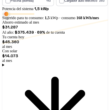
Piscina (bomba)
110
Cargador auto eléctrico
250
1,5 kWp
Potencia del sistema
Sugerido para tu consumo:
1,5
kWp · consumo
168 kWh/mes
Ahorro estimado al mes
$31.287
$375.439
69%
Al año:
·
de tu cuenta
Tu cuenta hoy
$45.360
al mes
Con solar
$14.073
al mes