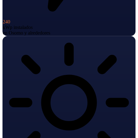
240
kWp instalados
en Osorno y alrededores